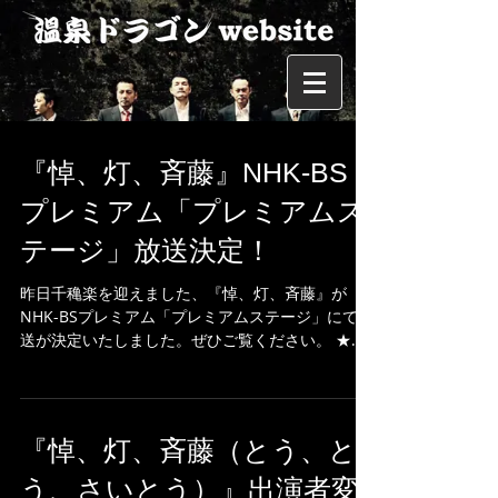
『悼、灯、斉藤』NHK-BS
プレミアム「プレミアムス
テージ」放送決定！
昨日千穐楽を迎えました、『悼、灯、斉藤』が
NHK-BSプレミアム「プレミアムステージ」にて放
送が決定いたしました。ぜひご覧ください。 ★放
送日時 2023年4月9日（日）23時20分～終了時間
未定 ★放送内容 前半 『悼、灯、斉藤』 後半 『真
夏の夜の夢』 アンコール放送...
『悼、灯、斉藤（とう、と
う、さいとう）』出演者変