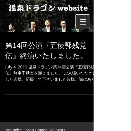
第14回公演『五稜郭残党
伝』終演いたしました。
July 4, 2019 温泉ドラゴン第14回公演『五稜郭残党
伝』無事千秋楽を迎えました。 ご来場いただきま
した皆様、応援して下さいました皆様、誠にあり
がとうございました。 twitterでいただきました感
想をまとめております。 よろしければご覧くださ
い。...
Copyright: Onsen Dragon. All Rights