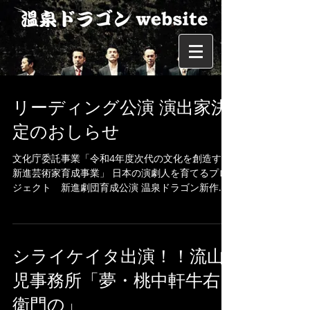
リーディング公演 演出家決
定のおしらせ
文化庁委託事業「令和4年度次代の文化を創造する
新進芸術家育成事業」 日本の演劇人を育てるプロ
ジェクト 新進劇団育成公演 温泉ドラゴン新作
『悼、灯、斉藤（とう、とう、さいとう）』プレ
企画 リーディング公演 演出家決定のお知らせ...
シライケイタ出演！！流山
児事務所「夢・桃中軒牛右
衛門の」