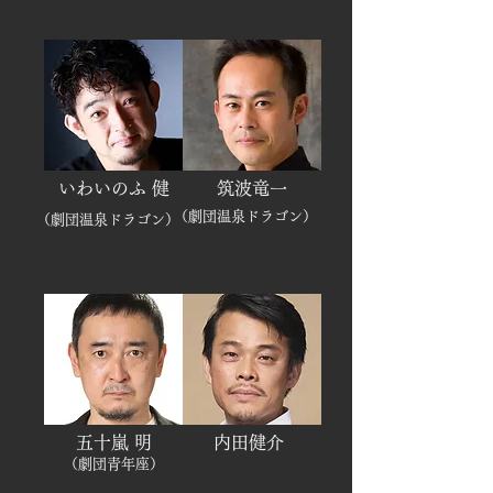
いわいのふ 健
筑波竜一
（
劇団温泉ドラゴン）​
（劇団温泉ドラゴン）​
五十嵐 明
内田健介
（劇団青年座）​