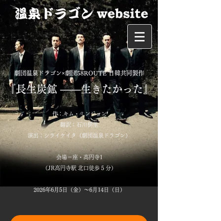
劇団温泉ドラゴン×劇団58ROUTE 日韓共同製作
『長生炭鉱 ――生きたかった』
作：キム・ミンジョン
翻訳：石川樹里
演出：シライケイタ（劇団温泉ドラゴン）
会場＝座・高円寺1
（JR高円寺駅 北口徒歩 5 分）
2026年6月5日（金）～6月14日（日）