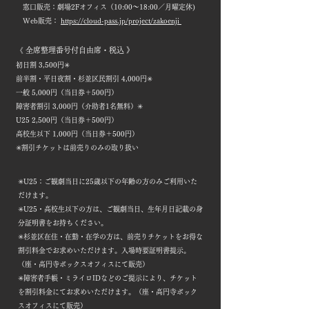
窓口販売：劇場2Fオフィス（10:00〜18:00／月曜定休)
Web販売：
https://cloud-pass.jp/project/zakoenji
​《 全席整理番号付自由席・税込 》
初日割 3,500円✳︎
前半割・平日夜割・杉並区民割引 4,000円✳︎
一般 5,000円（当日券＋500円）
障害者割引 3,000円（介助者1名無料）✳︎
U25 2,500円（当日券＋500円）
高校生以下 1,000円（当日券＋500円）
✳︎割引チケットは前売りのみの取り扱い
✳︎U25：ご観劇当日に25歳以下の年齢の方のみご利用いた
だけます。
✳︎U25・高校生以下の方は、ご観劇当日、生年月日記載の身
分証明書をお持ちください。
✳︎杉並区在住・在勤・在学の方は、前売りチケットをお得な
割引料金でお求めいただけます。入場時要証明書提示。
（座・高円寺ボックスオフィスにて販売）
✳︎障害者手帳・ミライロIDなどのご提示により、チケット
を割引料金にてお求めいただけます。（座・高円寺ボック
スオフィスにて販売）