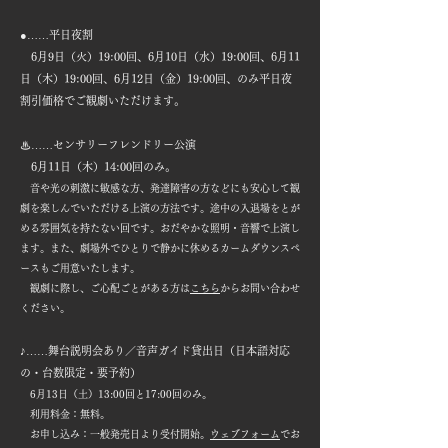
●……平日夜割
6月9日（火）19:00回、6月10日（水）19:00回、6月11
日（木）19:00回、6月12日（金）19:00回、のみ平日夜
割引価格でご観劇いただけます。
♨……センサリーフレンドリー公演
6月11日（木）14:00回のみ。
音や光の刺激に敏感な方、発達障害の方などにも安心して観
劇を楽しんでいただける上演の方法です。途中の入退場をとが
める雰囲気を持たない回です。おだやかな照明・音響で上演し
ます。また、劇場外でひとりで静かに休めるカームダウンスペ
ースもご用意いたします。
観劇に際し、ご心配ごとがある方は
こちら
からお問い合わせ
ください。
♪……舞台説明会あり／音声ガイド貸出日（日本語対応
の・台数限定・要予約）
6月13日（土）13:00回と17:00回のみ。
利用料金：無料。
お申し込み：一般発売日より受付開始。
ウェブフォーム
でお