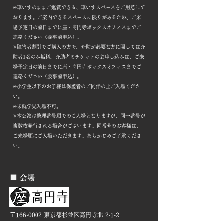
✳︎車いすのままご鑑賞できる、車いすスペースをご用意して
おります。ご案内できるスペースに限りがあるため、ご来
場予定日の前日までに座・高円寺ボックスオフィスまでご
連絡ください（要事前申込）。
✳︎障害者割引でご購入の方で、介助が必要な方に関しては介
助者1名のみ無料。介助者のチケットのお申し込みは、ご来
場予定日の前日までに座・高円寺ボックスオフィスまでご
連絡ください（要事前申込）。
✳︎小学生以下のお子様は保護者のご同伴の上ご入場くださ
い。
✳︎未就学児入場不可。
✳︎本公演は整理番号順でのご入場となりますが、同一番号が
複数枚発行される場合がございます。同番号のお客様は、
ご来場順にご入場いただきます。あらかじめご了承くださ
い。
■ 会場
〒166-0002 東京都杉並区高円寺北 2-1-2