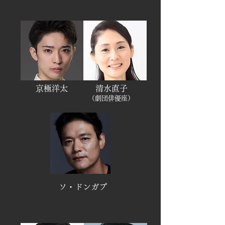
京極洋太
清水直子
（劇団俳優座）​
ソ・ドンガプ