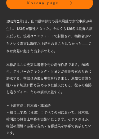
Korean page
1942年2月3日、山口県宇部市の長生炭鉱で水没事故が発
生し、183名が犠牲となった。そのうち136名は朝鮮人鉱
夫だった。坑道はコンクリートで封鎖され、犠牲者がい
たという真実は80年以上語られることはなかった——こ
れは実際に起きた出来事である。
本作品はこの史実に着想を得た創作作品である。2025
年、ダイバーのアキラとク・ソヨンが遺骨捜索のために
潜水する。物語は過去と現在を行き来し、過酷な労働を
強いられ坑道に閉じ込められた鉱夫たちと、彼らの痕跡
を追うダイバーたちの姿が交差する。
＊上演言語：日本語・韓国語
＊舞台上字幕（日韓）：すべての回において、日本語、
韓国語の舞台上字幕を実施いたします。セリフのほか、
物語の理解に必要な音楽​・音響効果を字幕で表示してい
ます。