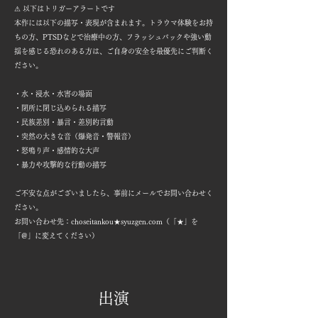
⚠ 以下はトリガーアラートです
本作には以下の描写・表現が含まれます。トラウマ体験をお持
ちの方、PTSDなどで治療中の方、フラッシュバックや強い動
揺を感じる恐れのある方は、ご自身の安全を最優先にご判断く
ださい。
・水・浸水・水害の場面
・閉所に閉じ込められる描写
・民族差別・暴言・差別的言動
・突然の大きな音（爆発音・警報音）
・怒鳴り声・感情的な大声
・暴力や攻撃的な行動の描写
ご不安な点がございましたら、事前にメールでお問い合わせく
ださい。
お問い合わせ先：choseitankou★syuzgen.com（「★」を
「@」に変えてください）
​​
出演​​​