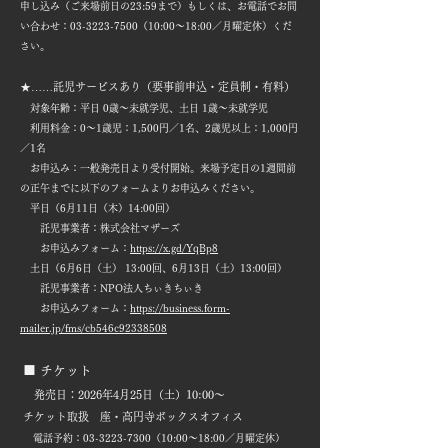
申し込み（ご来場前日の23:59まで）もしくは、お電話でお問
い合わせ：03-3223-7500（10:00〜18:00／月曜定休）くだ
さい。
★……託児サービスあり（要事前申込・定員制・有料）
対象年齢：平日 0歳～未就学児、土日 1歳～未就学児
利用料金：0～1歳児：1,500円／1名、2歳児以上：1,000円
／1名
お申込み：一般発売日より受付開始。来場予定日の1週間前
の正午までに以下のフォームよりお申込みください。
平日（6月11日（木）14:00回）
託児事業者：株式会社マザーズ
お申込みフォーム：
https://x.gd/YqBp8
土日（6月6日（土） 13:00回、6月13日（土）13:00回）
託児事業者：NPO法人ちぃきちぃき
お申込みフォーム：
https://business.form-
mailer.jp/fms/cb546c92338508
■ チケット
発売日：2026年4月25日（土）10:00～
チケット取扱
座・高円寺ボックスオフィス
電話予約：03-3223-7300（10:00〜18:00／月曜定休）