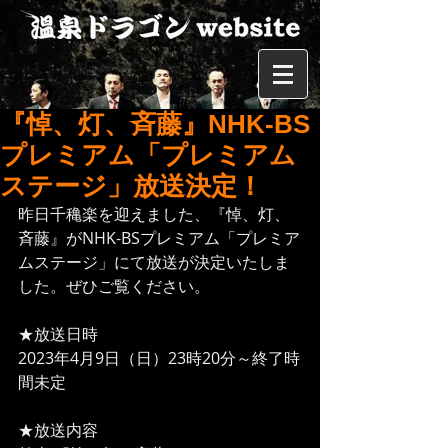
『悼、灯、斉藤』NHK-BS
プレミアム「プレミアム
ステージ」放送決定！
昨日千穐楽を迎えました、『悼、灯、
斉藤』がNHK-BSプレミアム「プレミア
ムステージ」にて放送が決定いたしま
した。ぜひご覧ください。
★放送日時
2023年4月9日（日）23時20分～終了時
間未定
★放送内容