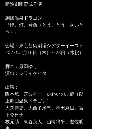
新進劇団育成公演　
劇団温泉ドラゴン
『悼、灯、斉藤（とう、とう、さいと
う）』
会場：東京芸術劇場シアターイースト
2023年2月16日（木）～23日（木祝）
脚本：原田ゆう
演出：シライケイタ
出演​​：
阪本篤、筑波竜一、いわいのふ健（以
上劇団温泉ドラゴン）
大森博史、大西多摩恵、林田麻里、宮
下今日子
枝元萌、東谷英人、山﨑将平、遊佐明
史