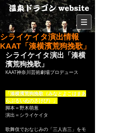
シライケイタ演出情報
KAAT「湊横濱荒狗挽歌」
シライケイタ演出「湊横
濱荒狗挽歌」
KAAT神奈川芸術劇場プロデュース   
「湊横濱荒狗挽歌（みなとよこはまあ
らぶるいぬのさけび）」
脚本＝野木萌葱
演出＝シライケイタ
歌舞伎でおなじみの「三人吉三」をモ