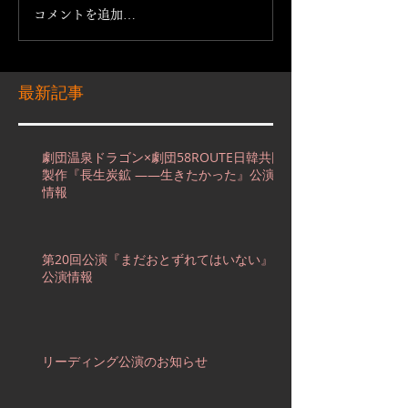
コメントを追加…
最新記事
劇団温泉ドラゴン×劇団58ROUTE日韓共同
製作『長生炭鉱 ――生きたかった』公演
情報
第20回公演『まだおとずれてはいない』
公演情報
リーディング公演のお知らせ