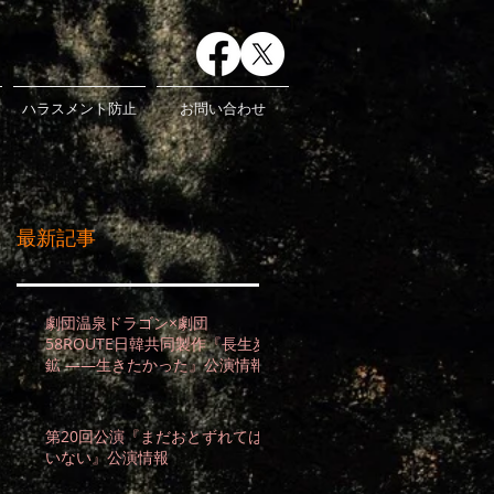
ハラスメント防止
お問い合わせ
最新記事
劇団温泉ドラゴン×劇団
58ROUTE日韓共同製作『長生炭
鉱 ――生きたかった』公演情報
第20回公演『まだおとずれては
いない』公演情報