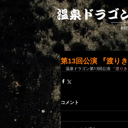
劇団
第13回公演 『渡り
温泉ドラゴン第13回公演 
『渡りき
コメント