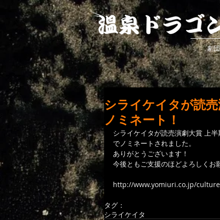
劇団
シライケイタが読売
ノミネート！
シライケイタが読売演劇大賞 上
でノミネートされました。
ありがとうございます！
今後ともご支援のほどよろしくお
http://www.yomiuri.co.jp/cultu
タグ：
シライケイタ