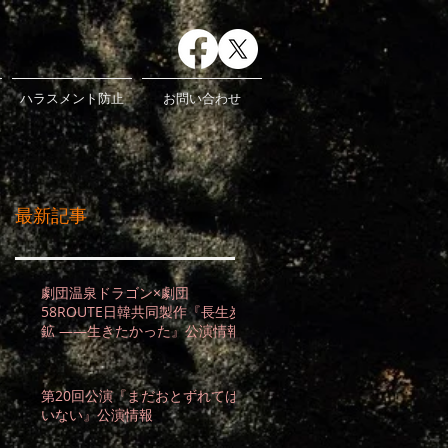
ハラスメント防止
お問い合わせ
最新記事
劇団温泉ドラゴン×劇団
58ROUTE日韓共同製作『長生炭
鉱 ――生きたかった』公演情報
第20回公演『まだおとずれては
いない』公演情報