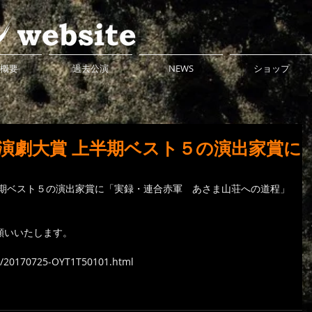
概要
過去公演
NEWS
ショップ
演劇大賞 上半期ベスト５の演出家賞に
半期ベスト５の演出家賞に「実録・連合赤軍　あさま山荘への道程」
願いいたします。
re/20170725-OYT1T50101.html