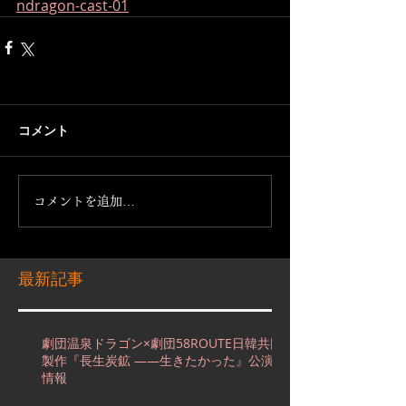
ndragon-cast-01
コメント
コメントを追加…
最新記事
劇団温泉ドラゴン×劇団58ROUTE日韓共同
製作『長生炭鉱 ――生きたかった』公演
情報