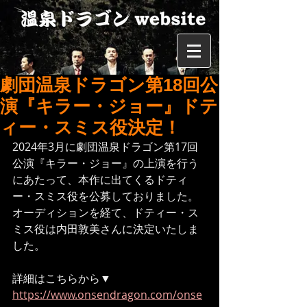
劇団温泉ドラゴン第18回公
演『キラー・ジョー』ドテ
ィー・スミス役決定！
2024年3月に劇団温泉ドラゴン第17回
公演『キラー・ジョー』の上演を行う
にあたって、本作に出てくるドティ
ー・スミス役を公募しておりました。
オーディションを経て、ドティー・ス
ミス役は内田敦美さんに決定いたしま
した。
詳細はこちらから▼
https://www.onsendragon.com/onse